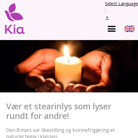
Select Language
▼
Vær et stearinlys som lyser
rundt for andre!
Den 8.mars var likestilling og kvinnefrigjøring et
naturlig tema i klassen.