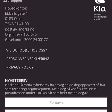
Gå til toppen
Hovedkontor:
Ebbells gate 1
0183 Oslo
Tlf
48 31 41 00
post@kianorge.no
Org.nr: 977 105 676
Gavekonto: 3000.24.00177
VIL DU JOBBE HOS OSS?
PERSONVERNERKLÆRING
PRIVACY POLICY
NYHETSBREV
Ønsker du å motta nyhetsbrev fra oss og holde deg oppdatert på hva
som rører seg i organisasjonen? Meld deg på ved å skrive inn e-
postadressen under. Du kan når som helst melde deg av.