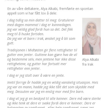
En av våre deltakere, Alya Alkabi, fremførte en spontan
appell som vi har fått lov å dele:
I dag tidlig sa min datter til meg: Gratulerer
med dagen mamma! I dag er kvinnedagen.
Jeg var veldig glad fordi hun sa det. Det fikk
meg til å huske fortiden.
Da jeg var et barn i Irak, ønsket jeg å bli som
gutt.
Tradisjonen i Midtøsten gir flere rettigheter til
gutter enn jenter. Guttene kan gjøre hva de vil
og bestemme selv, men jentene har ikke disse
Alya Alkabi
rettighetene, og gutter har fortsatt mer
fra Irak
rettigheter enn jenter.
I dag er jeg stolt over å være en jente.
Inntil forrige år hadde jeg en veldig vanskelig situasjon. Hvis
jeg var en mann, hadde jeg ikke tålt det som skjedde med
meg. Dessuten var jeg en enslig mor med fire barn.
I dag vil jeg gi en beskjed til alle kvinner. Dere må være sterke
og ikke tenk at dere er svake fordi dere er kvinner. Dere er
halvparten av samfunnet - eller hele samfunnet, synes jeg.