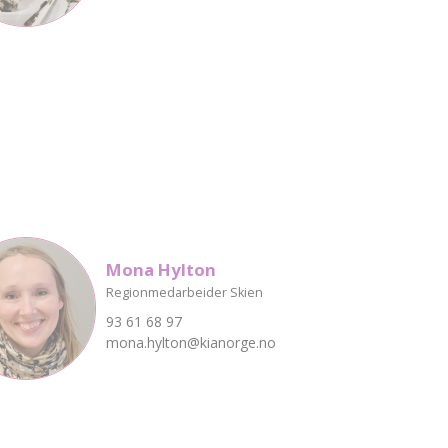
Mona Hylton
Regionmedarbeider Skien
93 61 68 97
mona.hylton@kianorge.no