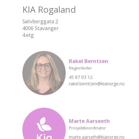
KIA Rogaland
Sølvberggata 2
4006 Stavanger
4.etg
Rakel Berntzen
Regionleder
45 87 03 12
rakel.berntzen@kianorge.no
Marte Aarseeth
Prosjektkoordinator
marte.aarseth@kianorge.no