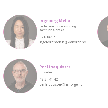
Ingeborg Mehus
Leder kommunikasjon og
samfunnskontakt
92168612
ingeborg.mehus@kianorge.no
Per Lindquister
HR-leder
48 31 41 42
per.lindquister@kianorge.no