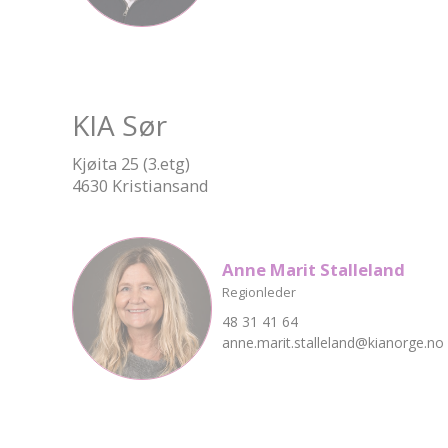
KIA Sør
Kjøita 25 (3.etg)
4630 Kristiansand
Anne Marit Stalleland
Regionleder
48 31 41 64
anne.marit.stalleland@kianorge.no