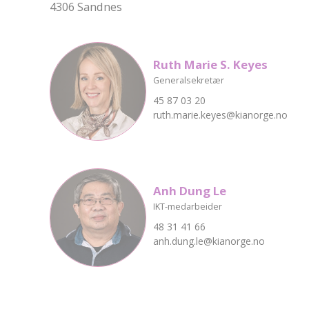
4306 Sandnes
Ruth Marie S. Keyes
Generalsekretær
45 87 03 20
ruth.marie.keyes@kianorge.no
Anh Dung Le
IKT-medarbeider
48 31 41 66
anh.dung.le@kianorge.no