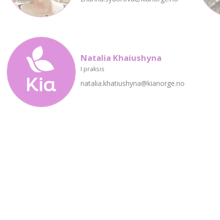
Natalia Khaiushyna
I praksis
natalia.khatiushyna@kianorge.no