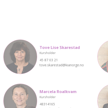
Tove Lise Skarestad
Kursholder
45 87 03 21
tove.skarestad@kianorge.no
Marcela Roalkvam
Kursholder
48314165