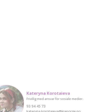
Kateryna Korotaieva
Frivillig med ansvar for sosiale medier.
93 94 45 73
kateryna.korotaieva@kianorge.no