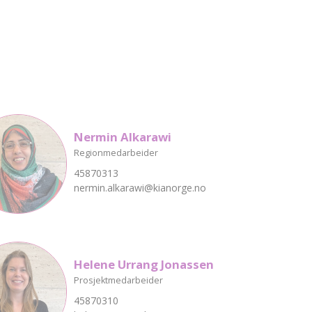
Nermin Alkarawi
Regionmedarbeider
45870313
nermin.alkarawi@kianorge.no
Helene Urrang Jonassen
Prosjektmedarbeider
45870310