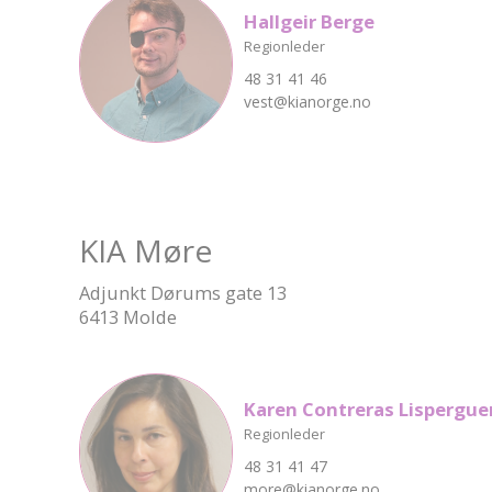
Hallgeir Berge
Regionleder
48 31 41 46
vest@kianorge.no
KIA Møre
Adjunkt Dørums gate 13
6413 Molde
Karen Contreras Lispergue
Regionleder
48 31 41 47
more@kianorge.no