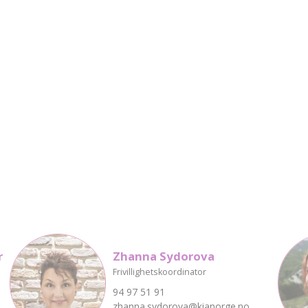
r
Zhanna Sydorova
Frivillighetskoordinator
94 97 51 91
zhanna.sydorova@kianorge.no