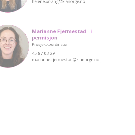
helene.urrang@kianorge.no
Marianne Fjermestad - i
permisjon
Prosjektkoordinator
45 87 03 29
marianne.fjermestad@kianorge.no