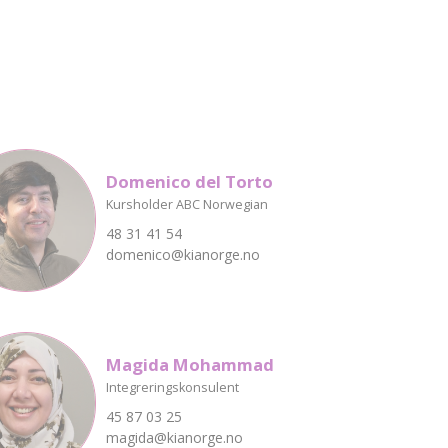
Domenico del Torto
Kursholder ABC Norwegian
48 31 41 54
domenico@kianorge.no
Magida Mohammad
Integreringskonsulent
45 87 03 25
magida@kianorge.no