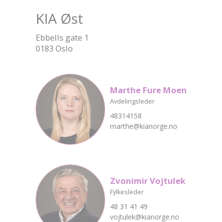
KIA Øst
Ebbells gate 1
0183 Oslo
Marthe Fure Moen
Avdelingsleder
48314158
marthe@kianorge.no
Zvonimir Vojtulek
Fylkesleder
48 31 41 49
vojtulek@kianorge.no