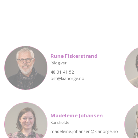
Rune Fiskerstrand
Rådgiver
48 31 41 52
ost@kianorge.no
Madeleine Johansen
Kursholder
madeleine.johansen@kianorge.no