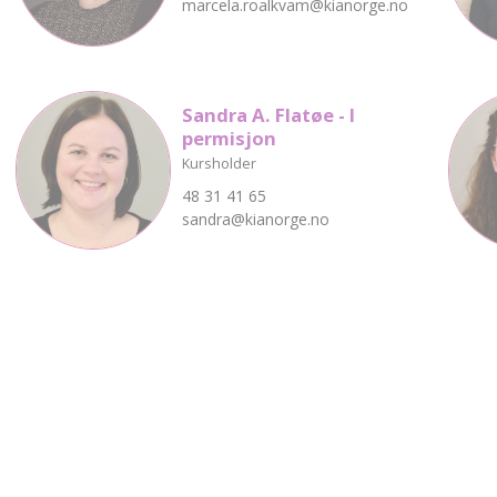
marcela.roalkvam@kianorge.no
Sandra A. Flatøe - I
permisjon
Kursholder
48 31 41 65
sandra@kianorge.no