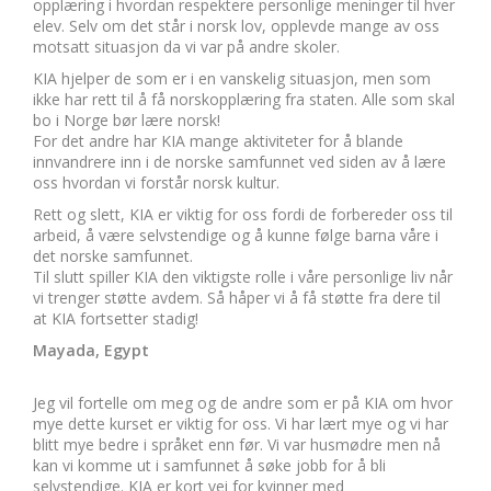
opplæring i hvordan respektere personlige meninger til hver
elev. Selv om det står i norsk lov, opplevde mange av oss
motsatt situasjon da vi var på andre skoler.
KIA hjelper de som er i en vanskelig situasjon, men som
ikke har rett til å få norskopplæring fra staten. Alle som skal
bo i Norge bør lære norsk!
For det andre har KIA mange aktiviteter for å blande
innvandrere inn i de norske samfunnet ved siden av å lære
oss hvordan vi forstår norsk kultur.
Rett og slett, KIA er viktig for oss fordi de forbereder oss til
arbeid, å være selvstendige og å kunne følge barna våre i
det norske samfunnet.
Til slutt spiller KIA den viktigste rolle i våre personlige liv når
vi trenger støtte avdem. Så håper vi å få støtte fra dere til
at KIA fortsetter stadig!
Mayada, Egypt
Jeg vil fortelle om meg og de andre som er på KIA om hvor
mye dette kurset er viktig for oss. Vi har lært mye og vi har
blitt mye bedre i språket enn før. Vi var husmødre men nå
kan vi komme ut i samfunnet å søke jobb for å bli
selvstendige. KIA er kort vei for kvinner med