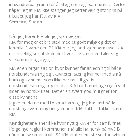
innvandrerbakgrunn for å integrere seg i samfunnet. Derfor
håper jeg at KIA ikke stenger. Jeg setter veldig stor pris på
tilbudet jeg har fått av KIA.
Semeira, Sudan
Når jeg hører KIA blir jeg kjempeglad.
KIA for meg er et bra sted med et godt miljø og det er
lærerikt å være der. På KIA har jeg lært kjempemasse. KIA
er en veldig sosial skole der hvor alle sammen føler seg
velkommen og trygg.
KIA er en organisasjon hvor kvinner får anledning til både
norskundervisning og aktiviteter. Særlig kvinner med små
barn og kvinnene som ikke har rett til gratis
norskundervisning i og med at KIA har barnehage også ved
siden av norskkurset. Det er en svært god mulighet for
disse kvinnene.
Jeg er en dame med to små barn og jeg har lært både
norsk og svømming her gjennom KIA, faktisk takket være
KIA.
Myndighetene aner ikke hvor nyttig KIA er for samfunnet.
Ifølge nye regler i kommunen må alle ha norsk på nivå B1
når man søker en jobb. Så KIA er den eneste vei for kvinner