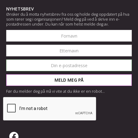
NYHETSBREV
Ønsker du å motta nyhetsbrev fra oss og holde deg oppdatert på hva
som rører seg i organisasjonen? Meld deg på ved å skrive inn e-
postadressen under. Du kan når som helst melde deg av.
Før du melder deg på må vi vite at du ikke er en robot...