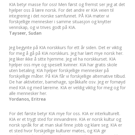
KIA betyr masse for oss! Men først og fremst ser jeg at det
hjelper oss å lære norsk. For det andre er KIA veien til
integrering i det norske samfunnet. PÅ KIA møter vi
forskjellige mennesker i samme situasjon og knytter
vennskap, og vi trives godt på KIA.
Tayseer, Sudan
Jeg begynte på KIA norskkurs for ett år siden. Det er viktig
for meg å gå på KIA norskkurs. Jeg har lært mye norsk her.
Jeg liker ikke å sitte hjemme. Jeg vil ha norskkurset. KIA
hjelper oss mye og spesielt kvinner. KIA har gratis skole
uten betaling. KIA hjelper forskjellige mennesker på
forskjellige måter. På KIA får vi forskjellige alternative tilbud.
De har aktiviteter, barnehage, språkkafe osv. Jeg er fornøyd
med KIA og med lærerne. KIA er veldig viktig for meg og for
alle mennesker her.
Yordanos, Eritrea
For det første betyr KIA mye for oss. KIA er interkulturelt.
KIA er et trygt sted for innvandrere. KIA er norsk kultur og
norsk språk for at man skal finne jobb og klare seg. KIA er
et sted hvor forskjellige kulturer møtes, og KIA gir