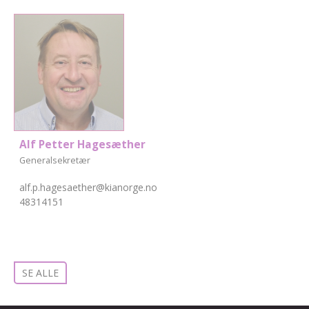
Alf Petter Hagesæther
Generalsekretær
alf.p.hagesaether@kianorge.no
48314151
SE ALLE