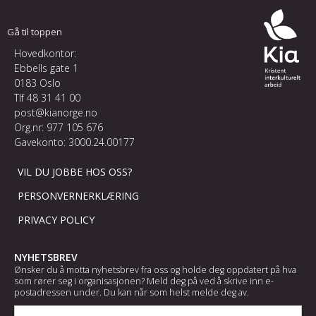
Gå til toppen
Hovedkontor:
Ebbells gate 1
0183 Oslo
Tlf
48 31 41 00
post@kianorge.no
Org.nr: 977 105 676
Gavekonto: 3000.24.00177
VIL DU JOBBE HOS OSS?
PERSONVERNERKLÆRING
PRIVACY POLICY
NYHETSBREV
Ønsker du å motta nyhetsbrev fra oss og holde deg oppdatert på hva
som rører seg i organisasjonen? Meld deg på ved å skrive inn e-
postadressen under. Du kan når som helst melde deg av.