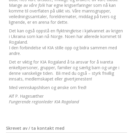
Mange av
våre folk
har egne krigserfaringer som nå kan
komme til overflaten på ulikt vis. Våre mannsgrupper,
veiledningssamtaler, foreldremøter, middag på tvers og
lignende, er en arena for dette.
Det kan også oppstå en flyktningkrise i kjølvannet av krigen
i Ukraina som kan nå Norge. Noen har allerede kommet til
Rogaland.
I den forbindelse vil KIA stille opp og bidra sammen med
andre.
Det er viktig for KIA Rogaland å ta ansvar for å ivareta
enkeltpersoner, grupper, familier og særlig barn og unge i
denne vanskelige tiden. Bli med du også – styrk frivillig
innsats, medlemskapet eller givertjenesten!
Med vennskapshilsen og ønske om fred!
Alf P. Hagesæther
Fungerende regionleder KIA Rogaland
Skrevet av / ta kontakt med