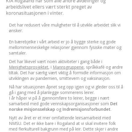
KIA Rogaland har som alle andre avdelinger og
arbeidslivet ellers vært sterkt preget av
koronasituasjonen i vinter.
Det har redusert våre muligheter til å utvikle arbeidet slik vi
ønsker.
En bærebjelke i vårt arbeid er jo å bygge sterke og gode
mellommenneskelige relasjoner gjennom fysiske møter og
samtaler.
Det har likevel vært noen aktiviteter i gang både i
Menighetsprosjektet
, i
Mannsgruppene
, språkkafé og andre
tiltak. Det har særlig vært viktig å formidle informasjon om
utviklingen av pandemien, smittevern og vaksinasjon.
Nå har situasjonen åpnet seg opp igjen og vi gleder oss til å
gå i gang med å planlegge sommerens leirer.
I år håper vi på å gjennomføre to leirer, begge i nært
samarbeid med gode vennskapsorganisasjoner som
Det
norske misjonsselskap
og
Indremisjonsforbundet
.
Nytt av året er et mer omfattende leirsamarbeid med
NMSU. Det er ikke bare i Rogaland at vi skal invitere folk
med flerkulturell bakgrunn med på leir. Dette skjer i andre