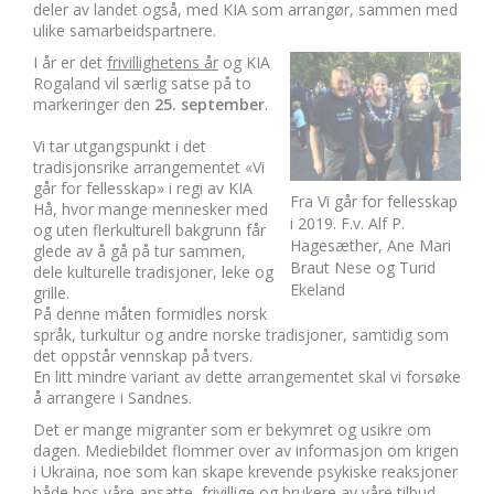
deler av landet også, med KIA som arrangør, sammen med
ulike samarbeidspartnere.
I år er det
frivillighetens år
og KIA
Rogaland vil særlig satse på to
markeringer den
25. september
.
Vi tar utgangspunkt i det
tradisjonsrike arrangementet «Vi
går for fellesskap» i regi av KIA
Fra Vi går for fellesskap
Hå, hvor mange mennesker med
i 2019. F.v. Alf P.
og uten flerkulturell bakgrunn får
Hagesæther, Ane Mari
glede av å gå på tur sammen,
Braut Nese og Turid
dele kulturelle tradisjoner, leke og
Ekeland
grille.
På denne måten formidles norsk
språk, turkultur og andre norske tradisjoner, samtidig som
det oppstår vennskap på tvers.
En litt mindre variant av dette arrangementet skal vi forsøke
å arrangere i Sandnes.
Det er mange migranter som er bekymret og usikre om
dagen. Mediebildet flommer over av informasjon om krigen
i Ukraina, noe som kan skape krevende psykiske reaksjoner
både hos våre ansatte, frivillige og brukere av våre tilbud.