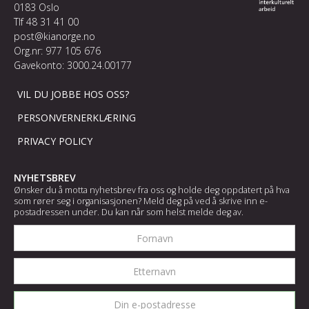
0183 Oslo
Tlf
48 31 41 00
post@kianorge.no
Org.nr: 977 105 676
Gavekonto: 3000.24.00177
VIL DU JOBBE HOS OSS?
PERSONVERNERKLÆRING
PRIVACY POLICY
NYHETSBREV
Ønsker du å motta nyhetsbrev fra oss og holde deg oppdatert på hva
som rører seg i organisasjonen? Meld deg på ved å skrive inn e-
postadressen under. Du kan når som helst melde deg av.