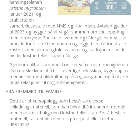
handlingsplanen
Kristne migranter
i
januar 2021, og
etablerte en
samarbeidsavtale med NMS og KIA i mars. Avtalen gjelder
ut 2023 og bygger på at vi går sammen om vårt oppdrag
med å forkynne Guds rike i verden og i Norge, hvor vi skal
arbeide for å sikre trosfriheten og legge til rette for at alle
kristne, med sitt mangfold av kultur og tradisjon, er en del
av det kristne fellesskapet i Norge.
Gjennom aktivt samarbeid ønsker vi å utruste menigheter i
Den norske kirke til å bli likeverdige fellesskap, bygd opp av
mennesker med ulik kultur, språk og bakgrunn, og å utvikle
gode relasjoner til migrantmenigheter.
FRA FREMMED TIL FAMILIE
Dette er et kursopplegg som består av diverse
veiledningsmateriell, som kan bidra til å inkludere troende
med muslimsk bakgrunn i kristne fellesskap. For å bestille
materiell, ta kontakt med oss på
e-post
eller telefon,
48314152.