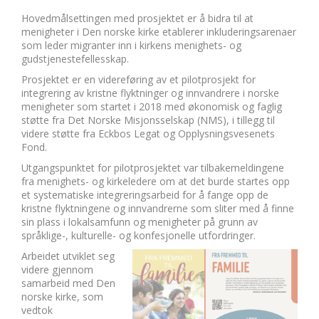
Hovedmålsettingen med prosjektet er å bidra til at
menigheter i Den norske kirke etablerer inkluderingsarenaer
som leder migranter inn i kirkens menighets- og
gudstjenestefellesskap.
Prosjektet er en videreføring av et pilotprosjekt for
integrering av kristne flyktninger og innvandrere i norske
menigheter som startet i 2018 med økonomisk og faglig
støtte fra Det Norske Misjonsselskap (NMS), i tillegg til
videre støtte fra Eckbos Legat og Opplysningsvesenets
Fond.
Utgangspunktet for pilotprosjektet var tilbakemeldingene
fra menighets- og kirkeledere om at det burde startes opp
et systematiske integreringsarbeid for å fange opp de
kristne flyktningene og innvandrerne som sliter med å finne
sin plass i lokalsamfunn og menigheter på grunn av
språklige-, kulturelle- og konfesjonelle utfordringer.
Arbeidet utviklet seg
videre gjennom
samarbeid med Den
norske kirke, som
vedtok