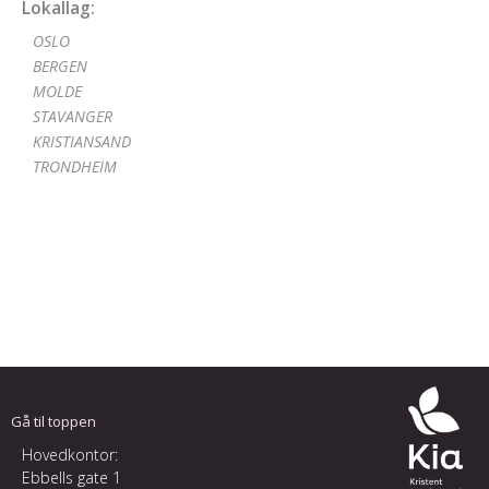
Lokallag:
OSLO
BERGEN
MOLDE
STAVANGER
KRISTIANSAND
TRONDHEIM
Gå til toppen
Hovedkontor:
Ebbells gate 1