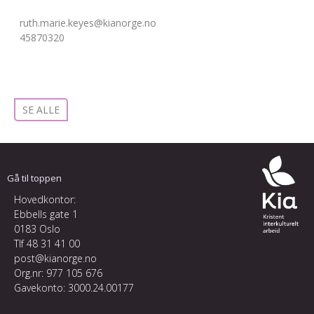
ruth.marie.keyes@kianorge.no
45870320
SE ALLE
Gå til toppen
Hovedkontor:
Ebbells gate 1
0183 Oslo
Tlf
48 31 41 00
post@kianorge.no
Org.nr: 977 105 676
Gavekonto: 3000.24.00177