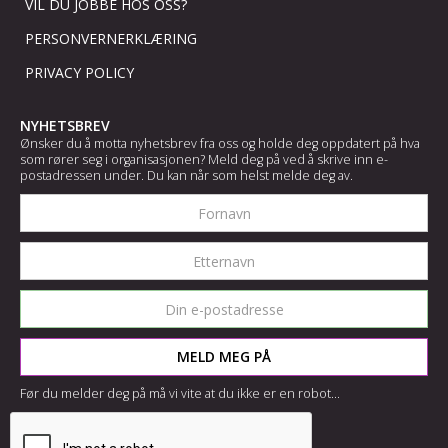
VIL DU JOBBE HOS OSS?
PERSONVERNERKLÆRING
PRIVACY POLICY
NYHETSBREV
Ønsker du å motta nyhetsbrev fra oss og holde deg oppdatert på hva
som rører seg i organisasjonen? Meld deg på ved å skrive inn e-
postadressen under. Du kan når som helst melde deg av.
Før du melder deg på må vi vite at du ikke er en robot...