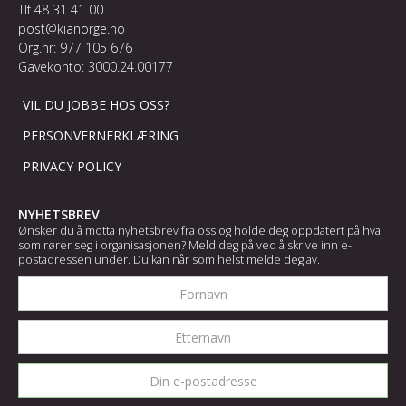
Tlf
48 31 41 00
post@kianorge.no
Org.nr: 977 105 676
Gavekonto: 3000.24.00177
VIL DU JOBBE HOS OSS?
PERSONVERNERKLÆRING
PRIVACY POLICY
NYHETSBREV
Ønsker du å motta nyhetsbrev fra oss og holde deg oppdatert på hva
som rører seg i organisasjonen? Meld deg på ved å skrive inn e-
postadressen under. Du kan når som helst melde deg av.