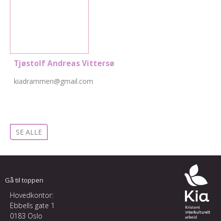
Tjøstolf Andreas Vittersø
kiadrammen@gmail.com
SE ALLE
Gå til toppen
Hovedkontor:
Ebbells gate 1
0183 Oslo