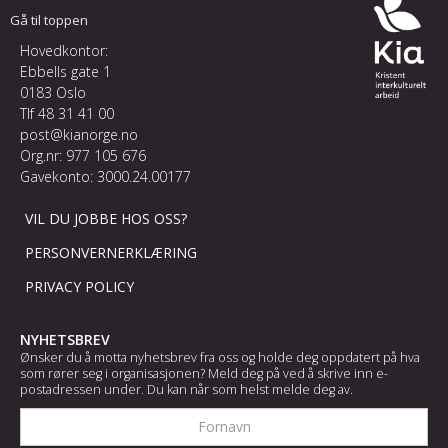
Gå til toppen
Hovedkontor:
Ebbells gate 1
0183 Oslo
Tlf
48 31 41 00
post@kianorge.no
Org.nr: 977 105 676
Gavekonto: 3000.24.00177
VIL DU JOBBE HOS OSS?
PERSONVERNERKLÆRING
PRIVACY POLICY
NYHETSBREV
Ønsker du å motta nyhetsbrev fra oss og holde deg oppdatert på hva
som rører seg i organisasjonen? Meld deg på ved å skrive inn e-
postadressen under. Du kan når som helst melde deg av.