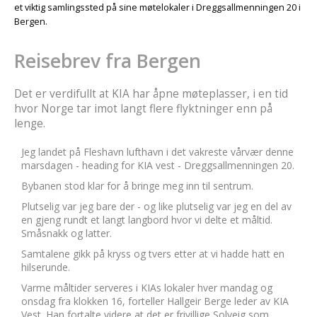
et viktig samlingssted på sine møtelokaler i Dreggsallmenningen 20 i
Bergen.
Reisebrev fra Bergen
Det er verdifullt at KIA har åpne møteplasser, i en tid
hvor Norge tar imot langt flere flyktninger enn på
lenge.
Jeg landet på Fleshavn lufthavn i det vakreste vårvær denne
marsdagen - heading for KIA vest - Dreggsallmenningen 20.
Bybanen stod klar for å bringe meg inn til sentrum.
Plutselig var jeg bare der - og like plutselig var jeg en del av
en gjeng rundt et langt langbord hvor vi delte et måltid.
Småsnakk og latter.
Samtalene gikk på kryss og tvers etter at vi hadde hatt en
hilserunde.
Varme måltider serveres i KIAs lokaler hver mandag og
onsdag fra klokken 16, forteller Hallgeir Berge leder av KIA
Vest. Han fortalte videre at det er frivillige Solveig som