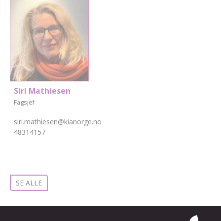
Siri Mathiesen
Fagsjef
siri.mathiesen@kianorge.no
48314157
SE ALLE