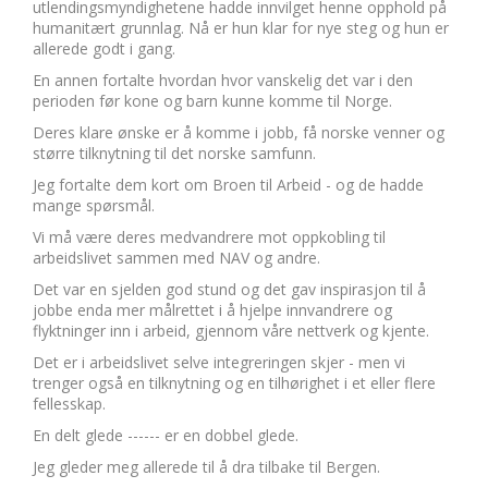
utlendingsmyndighetene hadde innvilget henne opphold på
humanitært grunnlag. Nå er hun klar for nye steg og hun er
allerede godt i gang.
En annen fortalte hvordan hvor vanskelig det var i den
perioden før kone og barn kunne komme til Norge.
Deres klare ønske er å komme i jobb, få norske venner og
større tilknytning til det norske samfunn.
Jeg fortalte dem kort om Broen til Arbeid - og de hadde
mange spørsmål.
Vi må være deres medvandrere mot oppkobling til
arbeidslivet sammen med NAV og andre.
Det var en sjelden god stund og det gav inspirasjon til å
jobbe enda mer målrettet i å hjelpe innvandrere og
flyktninger inn i arbeid, gjennom våre nettverk og kjente.
Det er i arbeidslivet selve integreringen skjer - men vi
trenger også en tilknytning og en tilhørighet i et eller flere
fellesskap.
En delt glede ------ er en dobbel glede.
Jeg gleder meg allerede til å dra tilbake til Bergen.