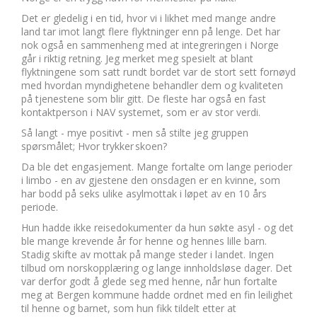
Det er gledelig i en tid, hvor vi i likhet med mange andre
land tar imot langt flere flyktninger enn på lenge. Det har
nok også en sammenheng med at integreringen i Norge
går i riktig retning. Jeg merket meg spesielt at blant
flyktningene som satt rundt bordet var de stort sett fornøyd
med hvordan myndighetene behandler dem og kvaliteten
på tjenestene som blir gitt. De fleste har også en fast
kontaktperson i NAV systemet, som er av stor verdi.
Så langt - mye positivt - men så stilte jeg gruppen
spørsmålet; Hvor trykker skoen?
Da ble det engasjement. Mange fortalte om lange perioder
i limbo - en av gjestene den onsdagen er en kvinne, som
har bodd på seks ulike asylmottak i løpet av en 10 års
periode.
Hun hadde ikke reisedokumenter da hun søkte asyl - og det
ble mange krevende år for henne og hennes lille barn.
Stadig skifte av mottak på mange steder i landet. Ingen
tilbud om norskopplæring og lange innholdsløse dager. Det
var derfor godt å glede seg med henne, når hun fortalte
meg at Bergen kommune hadde ordnet med en fin leilighet
til henne og barnet, som hun fikk tildelt etter at