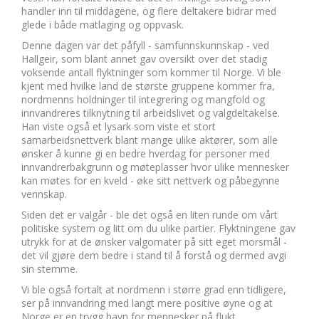
handler inn til middagene, og flere deltakere bidrar med
glede i både matlaging og oppvask.
Denne dagen var det påfyll - samfunnskunnskap - ved
Hallgeir, som blant annet gav oversikt over det stadig
voksende antall flyktninger som kommer til Norge. Vi ble
kjent med hvilke land de største gruppene kommer fra,
nordmenns holdninger til integrering og mangfold og
innvandreres tilknytning til arbeidslivet og valgdeltakelse.
Han viste også et lysark som viste et stort
samarbeidsnettverk blant mange ulike aktører, som alle
ønsker å kunne gi en bedre hverdag for personer med
innvandrerbakgrunn og møteplasser hvor ulike mennesker
kan møtes for en kveld - øke sitt nettverk og påbegynne
vennskap.
Siden det er valgår - ble det også en liten runde om vårt
politiske system og litt om du ulike partier. Flyktningene gav
utrykk for at de ønsker valgomater på sitt eget morsmål -
det vil gjøre dem bedre i stand til å forstå og dermed avgi
sin stemme.
Vi ble også fortalt at nordmenn i større grad enn tidligere,
ser på innvandring med langt mere positive øyne og at
Norge er en trygg havn for mennesker på flukt.