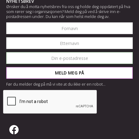
NYHETSBREV
Ønsker du å motta nyhetsbrev fra oss og holde deg oppdatert på hva
som rører seg i organisasjonen? Meld deg på ved å skrive inn e-
postadressen under. Du kan når som helst melde deg av.
Før du melder deg på må vi vite at du ikke er en robot...