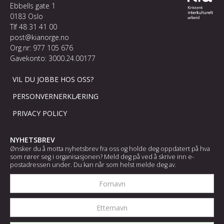
Ebbells gate 1
0183 Oslo
Tlf
48 31 41 00
post@kianorge.no
Org.nr: 977 105 676
Gavekonto: 3000.24.00177
VIL DU JOBBE HOS OSS?
PERSONVERNERKLÆRING
PRIVACY POLICY
NYHETSBREV
Ønsker du å motta nyhetsbrev fra oss og holde deg oppdatert på hva
som rører seg i organisasjonen? Meld deg på ved å skrive inn e-
postadressen under. Du kan når som helst melde deg av.