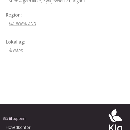
Sted: Ålgård kirke, Kyrkjeveien 21, Ålgård
Region:
KIA ROGALAND
Lokallag:
ÅLGÅRD
Gå til toppen
Hovedkontor: